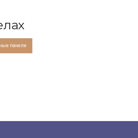
елах
ные панели