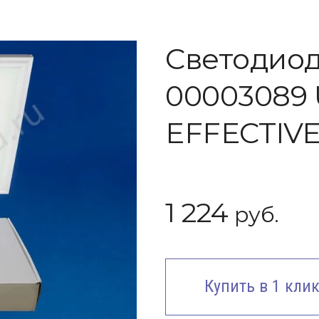
Светодиод
00003089
EFFECTIV
1 224
руб.
Купить в 1 кли