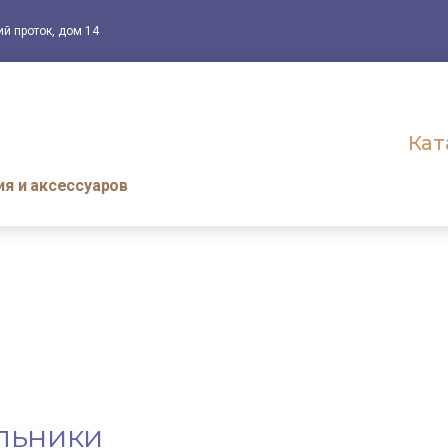
ий проток, дом 14
Кат
я и аксессуаров
льники