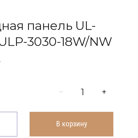
ная панель UL-
 ULP-3030-18W/NW
E
к
В корзину