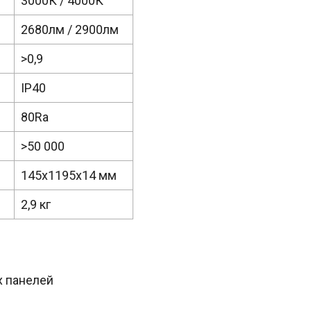
3000К / 4000К
2680лм / 2900лм
>0,9
IP40
80Ra
>50 000
145х1195х14 мм
2,9 кг
х панелей