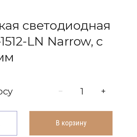
кая светодиодная
1512-LN Narrow, с
мм
осу
к
В корзину