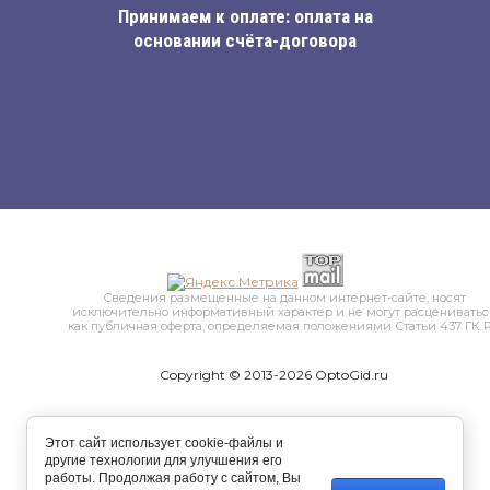
Принимаем к оплате: оплата на
основании счёта-договора
Сведения размещенные на данном интернет-сайте, носят
исключительно информативный характер и не могут расцениватьс
как публичная оферта, определяемая положениями Статьи 437 ГК 
Copyright © 2013-2026 OptoGid.ru
Изготовление сайтов
: megagroup.ru
Этот сайт использует cookie-файлы и
другие технологии для улучшения его
работы. Продолжая работу с сайтом, Вы